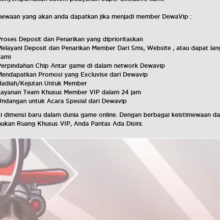
mewaan yang akan anda dapatkan jika menjadi member DewaVip :
roses Deposit dan Penarikan yang diprioritaskan
elayani Deposit dan Penarikan Member Dari Sms, Website , atau dapat la
kami
Perpindahan Chip Antar game di dalam network Dewavip
Mendapatkan Promosi yang Excluvise dari Dewavip
Hadiah/Kejutan Untuk Member
Layanan Team Khusus Member VIP dalam 24 jam
ndangan untuk Acara Spesial dari Dewavip
i dimensi baru dalam dunia game online. Dengan berbagai keistimewaan d
kan Ruang Khusus VIP, Anda Pantas Ada Disini.