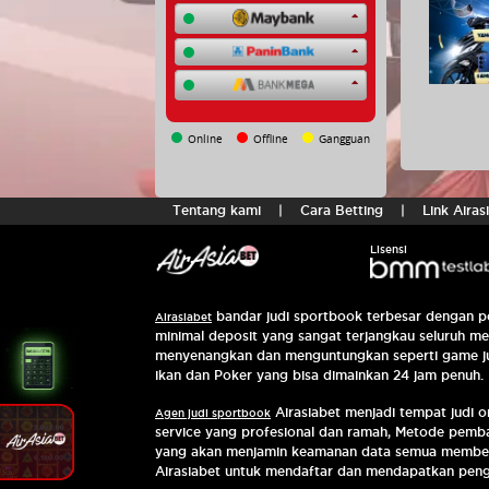
Online
Offline
Gangguan
Tentang kami
|
Cara Betting
|
Link Airas
Lisensi
bandar judi sportbook terbesar dengan pe
Airasiabet
minimal deposit yang sangat terjangkau seluruh m
menyenangkan dan menguntungkan seperti game judi
ikan dan Poker yang bisa dimainkan 24 jam penuh.
Airasiabet menjadi tempat judi o
Agen judi sportbook
service yang profesional dan ramah, Metode pemb
yang akan menjamin keamanan data semua member. A
Airasiabet untuk mendaftar dan mendapatkan pengal