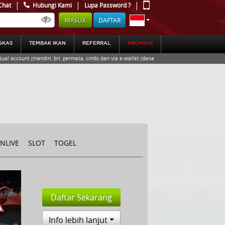
|
|
|
Chat
Hubungi Kami
Lupa Password ?
DAFTAR
GKAS
TEMBAK IKAN
REFERRAL
PROMOSI
al account (mandiri, bri, permata, cimb) dan via e-wallet (dana, ovo, gopay dan linkaja
DNLIVE
SLOT
TOGEL
Daftar Sekarang
Info lebih lanjut