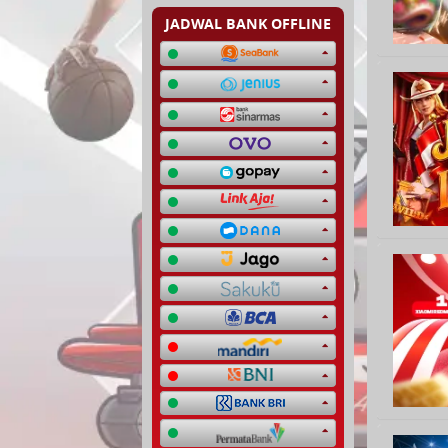
JADWAL BANK OFFLINE