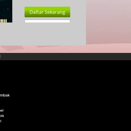
Daftar Sekarang
Info lebih lanjut
|
Daftar Sekarang
Info lebih lanjut
Tembak
mer
pis
Daftar Sekarang
i